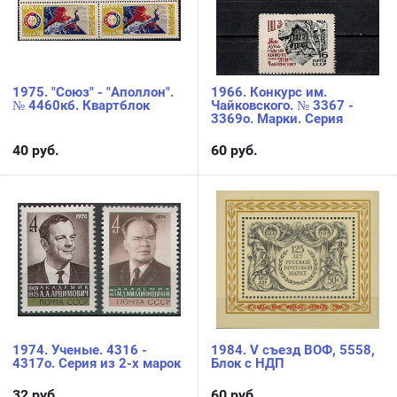
1975. "Союз" - "Аполлон".
1966. Конкурс им.
№ 4460кб. Квартблок
Чайковского. № 3367 -
3369о. Марки. Серия
40
руб.
60
руб.
1974. Ученые. 4316 -
1984. V съезд ВОФ, 5558,
4317о. Серия из 2-х марок
Блок с НДП
32
руб.
60
руб.