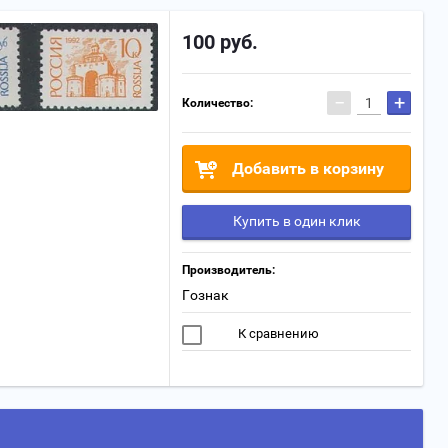
100
руб.
−
+
Количество:
Добавить в корзину
Купить в один клик
Производитель:
Гознак
К сравнению