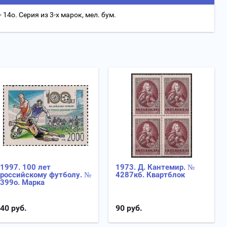
 14о. Серия из 3-х марок, мел. бум.
1997. 100 лет
1973. Д. Кантемир. №
российскому футболу. №
4287кб. Квартблок
399о. Марка
40
руб.
90
руб.