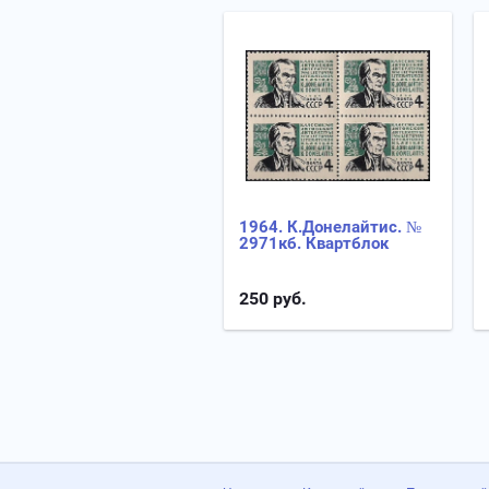
1964. К.Донелайтис. №
2971кб. Квартблок
250
руб.