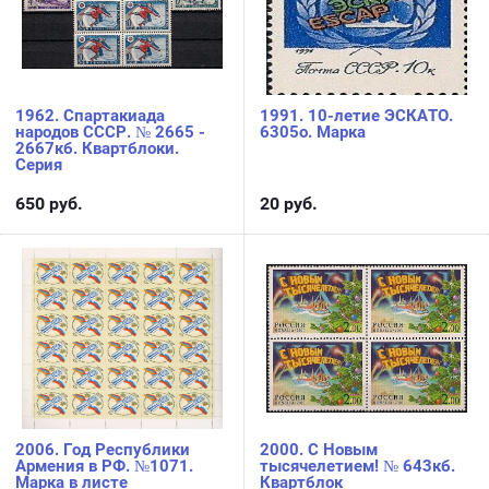
1962. Спартакиада
1991. 10-летие ЭСКАТО.
народов СССР. № 2665 -
6305о. Марка
2667кб. Квартблоки.
Серия
650
руб.
20
руб.
2006. Год Республики
2000. С Новым
Армения в РФ. №1071.
тысячелетием! № 643кб.
Марка в листе
Квартблок