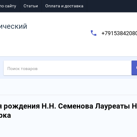
по сайту
Статьи
Оплата и доставка
ический
+7915384208
ня рождения Н.Н. Семенова Лауреаты 
рка