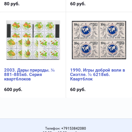
80
руб.
60
руб.
2003. Дары природы. №
1990. Игры доброй воли в
881-885кб. Серия
Сиэтле. № 6218кб.
квартблоков
Квартблок
600
руб.
60
руб.
Телефон:
+79153842080