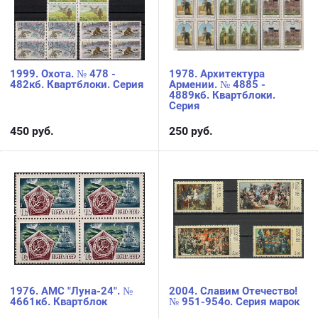
1999. Охота. № 478 -
1978. Архитектура
482кб. Квартблоки. Серия
Армении. № 4885 -
4889кб. Квартблоки.
Серия
450
руб.
250
руб.
1976. АМС "Луна-24". №
2004. Славим Отечество!
4661кб. Квартблок
№ 951-954о. Серия марок