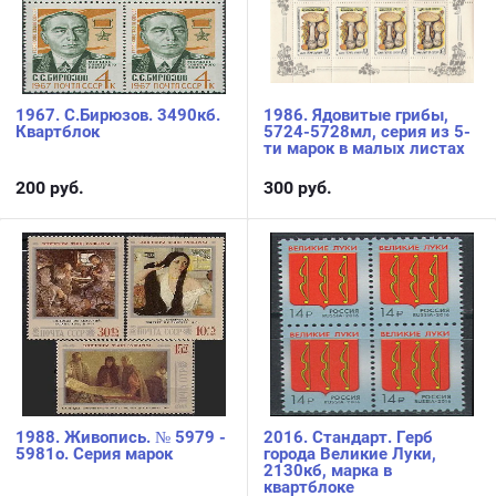
1967. С.Бирюзов. 3490кб.
1986. Ядовитые грибы,
Квартблок
5724-5728мл, серия из 5-
ти марок в малых листах
200
руб.
300
руб.
1988. Живопись. № 5979 -
2016. Стандарт. Герб
5981о. Серия марок
города Великие Луки,
2130кб, марка в
квартблоке