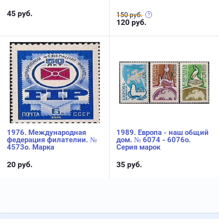
45
руб.
150 руб.
120
руб.
1976. Международная
1989. Европа - наш общий
федерация филателии. №
дом. № 6074 - 6076о.
4573о. Марка
Серия марок
20
руб.
35
руб.